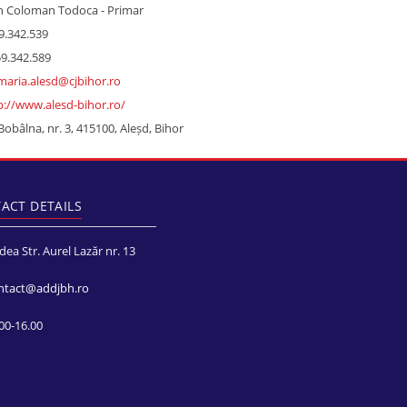
 Coloman Todoca - Primar
.342.539
9.342.589
maria.alesd@cjbihor.ro
p://www.alesd-bihor.ro/
Bobâlna, nr. 3, 415100, Aleșd, Bihor
ACT DETAILS
a Str. Aurel Lazăr nr. 13
ntact@addjbh.ro
0-16.00