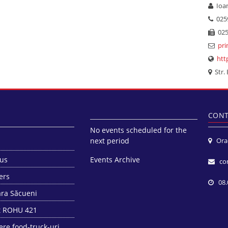
Ioan
0259
025
pri
htt
Str. 
CONT
No events scheduled for the
next period
Orade
 us
Events Archive
co
ers
08.0
ra Săcueni
t ROHU 421
ere food-truck-uri.