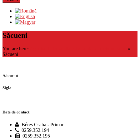
Săcueni
You are here:
Agenția de Dezvoltare Durabilă a județului Bihor
»
Săcueni
Săcueni
Sigla
Date de contact
Béres Csaba - Primar
0259.352.194
0259.352.195