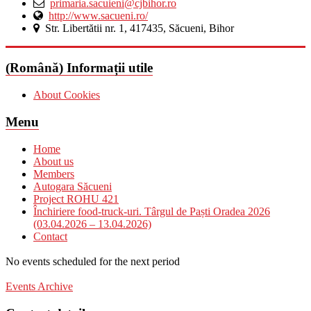
primaria.sacuieni@cjbihor.ro
http://www.sacueni.ro/
Str. Libertătii nr. 1, 417435, Săcueni, Bihor
(Română) Informații utile
About Cookies
Menu
Home
About us
Members
Autogara Săcueni
Project ROHU 421
Închiriere food-truck-uri. Târgul de Paști Oradea 2026
(03.04.2026 – 13.04.2026)
Contact
No events scheduled for the next period
Events Archive