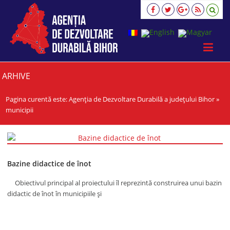
Agenția
de
Dezvoltare
Durabilă
a
județului
Bihor
ARHIVE
viziune,
strategie,
Pagina curentă este:
Agenția de Dezvoltare Durabilă a județului Bihor
»
acţiune
municipii
Bazine didactice de înot
Obiectivul principal al proiectului îl reprezintă construirea unui bazin
didactic de înot în municipiile și