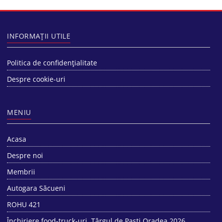
INFORMAȚII UTILE
Politica de confidențialitate
Despre cookie-uri
MENIU
Acasa
Despre noi
Membrii
Autogara Săcueni
ROHU 421
Închiriere food-truck-uri. Târgul de Paști Oradea 2026