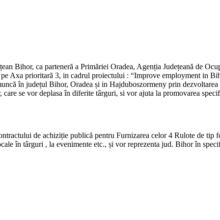
dețean Bihor, ca parteneră a Primăriei Oradea, Agenția Județeană de Oc
pe Axa prioritară 3, in cadrul proiectului : “Improve employment in
emuncă în județul Bihor, Oradea și in Hajduboszormeny prin dezvoltarea inf
se vor deplasa în diferite târguri, si vor ajuta la promovarea specificu
tractului de achiziție publică pentru Furnizarea celor 4 Rulote de tip 
e în târguri , la evenimente etc., și vor reprezenta jud. Bihor în specifi