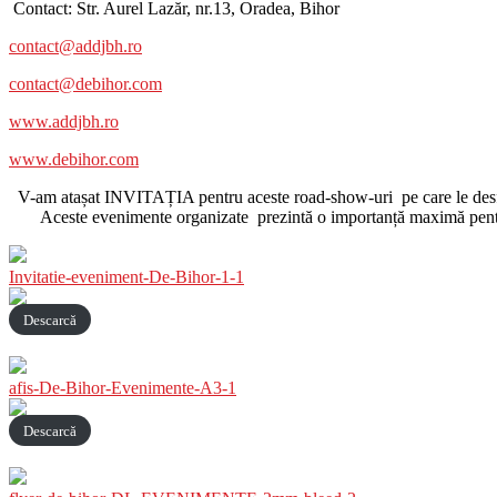
Contact: Str. Aurel Lazăr, nr.13, Oradea, Bihor
contact@addjbh.ro
contact@debihor.com
www.addjbh.ro
www.debihor.com
V-am atașat INVITAȚIA pentru aceste road-show-uri pe care le des
Aceste evenimente organizate prezintă o importanță maximă pentru dez
Invitatie-eveniment-De-Bihor-1-1
Descarcă
afis-De-Bihor-Evenimente-A3-1
Descarcă