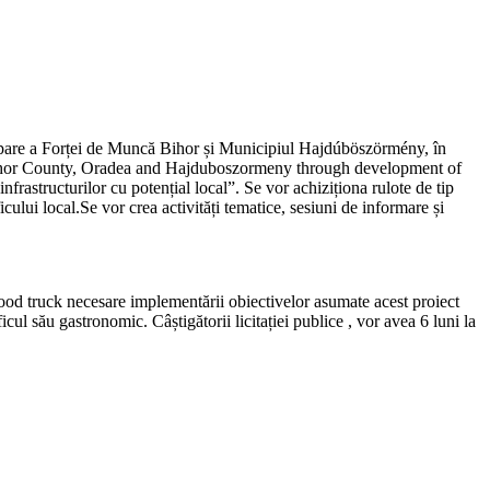
upare a Forței de Muncă Bihor și Municipiul Hajdúböszörmény, în
 Bihor County, Oradea and Hajduboszormeny through development of
rastructurilor cu potențial local”. Se vor achiziționa rulote de tip
lui local.Se vor crea activități tematice, sesiuni de informare și
food truck necesare implementării obiectivelor asumate acest proiect
cul său gastronomic. Câștigătorii licitației publice , vor avea 6 luni la