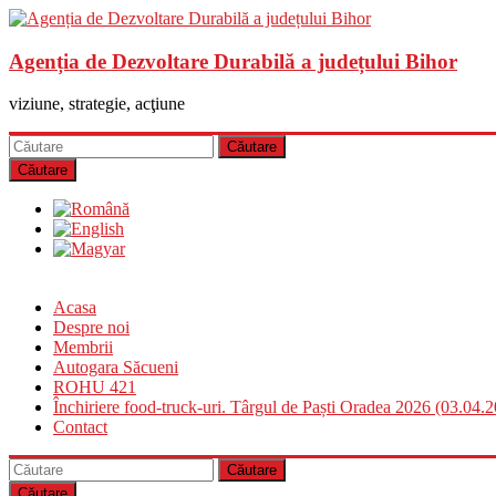
Agenția de Dezvoltare Durabilă a județului Bihor
viziune, strategie, acţiune
Căutare
Acasa
Despre noi
Membrii
Autogara Săcueni
ROHU 421
Închiriere food-truck-uri. Târgul de Paști Oradea 2026 (03.04.
Contact
Căutare