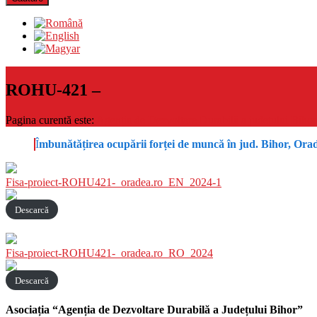
ROHU-421 –
Pagina curentă este:
Agenția de Dezvoltare Durabilă a județului Bihor
Î
mbunătățirea ocupării forței de muncă în jud. Bihor, Ora
Fisa-proiect-ROHU421-_oradea.ro_EN_2024-1
Descarcă
Fisa-proiect-ROHU421-_oradea.ro_RO_2024
Descarcă
Asociația “Agenția de Dezvoltare Durabilă a Județului Bihor”