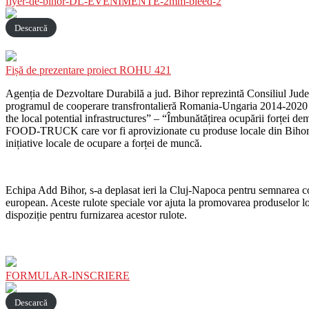
flyer-de-bihor-DL-EVENIMENTE-2mm-bleed-2
Descarcă
Fișă de prezentare proiect ROHU 421
Agenția de Dezvoltare Durabilă a jud. Bihor reprezintă Consiliul Ju
programul de cooperare transfrontalieră Romania-Ungaria 2014-2020 
the local potential infrastructures” – “Îmbunătățirea ocupării forței d
FOOD-TRUCK care vor fi aprovizionate cu produse locale din Bihor, care 
inițiative locale de ocupare a forței de muncă.
Echipa Add Bihor, s-a deplasat ieri la Cluj-Napoca pentru semnarea con
european. Aceste rulote speciale vor ajuta la promovarea produselor local
dispoziție pentru furnizarea acestor rulote.
FORMULAR-INSCRIERE
Descarcă