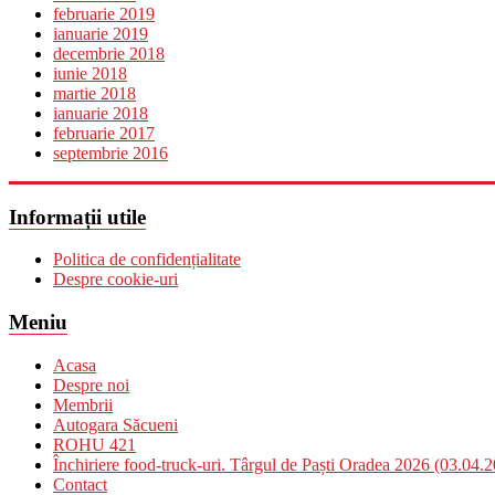
februarie 2019
ianuarie 2019
decembrie 2018
iunie 2018
martie 2018
ianuarie 2018
februarie 2017
septembrie 2016
Informații utile
Politica de confidențialitate
Despre cookie-uri
Meniu
Acasa
Despre noi
Membrii
Autogara Săcueni
ROHU 421
Închiriere food-truck-uri. Târgul de Paști Oradea 2026 (03.04.
Contact