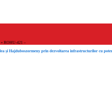
»
ROHU-421 –
dea și Hajduboszormeny prin dezvoltarea infrastructurilor cu pot