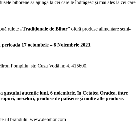
odusele bihorene să ajungă la cei care le îndrăgesc și mai ales la cei care
două rulote
„Tradiționale de Bihor”
oferă produse alimentare semi-
n
perioada 17 octombrie – 6 Noiembrie 2023.
 Miron Pompiliu, str. Cuza Vodă nr. 4, 415600.
 gustului autentic luni, 6 noiembrie, în Cetatea Oradea, între
iropuri, mezeluri, produse de patiserie și multe alte produse.
bsite-ul brandului www.debihor.com