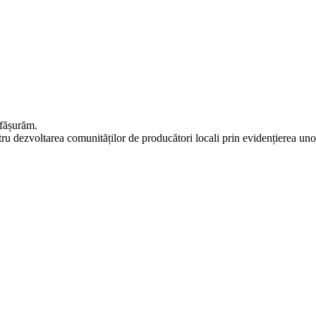
fășurăm.
voltarea comunităților de producători locali prin evidențierea unor c