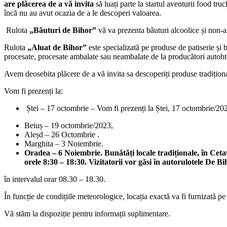
are plăcerea de a vă invita
să luați parte la startul aventurii food tr
încă nu au avut ocazia de a le descoperi valoarea.
Rulota
„Băuturi de Bihor”
vă va prezenta băuturi alcoolice și non-a
Rulota
„Aluat de Bihor”
este specializată pe produse de patiserie și 
procesate, procesate ambalate sau neambalate de la producători autoht
Avem deosebita plăcere de a vă invita sa descoperiți produse tradițion
Vom fi prezenți la:
Ștei – 17 octombrie – Vom fi prezenți la Ștei, 17 octombrie/202
Beiuș – 19 octombrie/2023,
Aleșd – 26 Octombrie .
Marghita – 3 Noiembrie.
Oradea – 6 Noiembrie.
Bunătăți locale tradiționale, în Cet
orele 8:30 – 18:30. Vizitatorii vor găsi în autorulotele De B
în intervalul orar 08.30 – 18.30.
În funcție de condițiile meteorologice, locația exactă va fi furniza
Vă stăm la dispoziție pentru informații suplimentare.