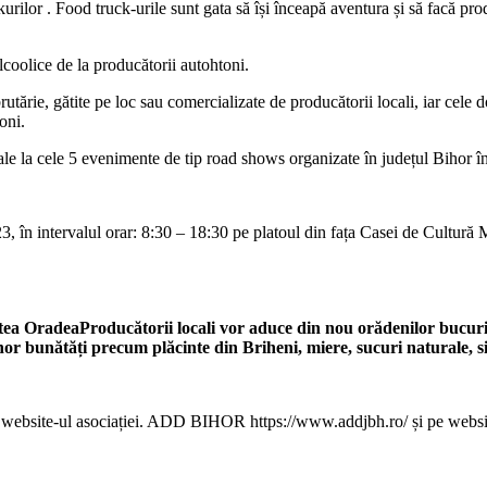
uckurilor . Food truck-urile sunt gata să își înceapă aventura și să facă pr
lcoolice de la producătorii autohtoni.
brutărie, gătite pe loc sau comercializate de producătorii locali, iar cele 
oni.
ale la cele 5 evenimente de tip road shows organizate în județul Bihor î
3, în intervalul orar: 8:30 – 18:30 pe platoul din fața Casei de Cultură
atea OradeaProducătorii locali vor aduce din nou orădenilor bucuria
ihor bunătăți precum plăcinte din Briheni, miere, sucuri naturale, s
tă pe website-ul asociației. ADD BIHOR https://www.addjbh.ro/ și pe we