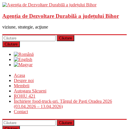
Agenția de Dezvoltare Durabilă a județului Bihor
viziune, strategie, acţiune
Căutare
Acasa
Despre noi
Membrii
Autogara Săcueni
ROHU 421
Închiriere food-truck-uri. Târgul de Paști Oradea 2026
(03.04.2026 – 13.04.2026)
Contact
Căutare