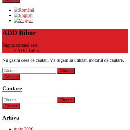
ADD Bihor
Pagina curentă este:
Agenția de Dezvoltare Durabilă a județului
Bihor
»
ADD Bihor
Nu găsim ceea ce căutați. Vă rugăm să utilizati motorul de căutare.
Căutare
Cautare
Căutare
Arhiva
iunie 2020