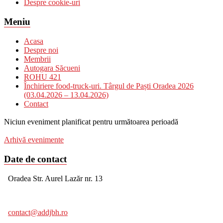
Despre cookie-uri
Meniu
Acasa
Despre noi
Membrii
Autogara Săcueni
ROHU 421
Închiriere food-truck-uri. Târgul de Paști Oradea 2026
(03.04.2026 – 13.04.2026)
Contact
Niciun eveniment planificat pentru următoarea perioadă
Arhivă evenimente
Date de contact
Oradea Str. Aurel Lazăr nr. 13
contact@addjbh.ro