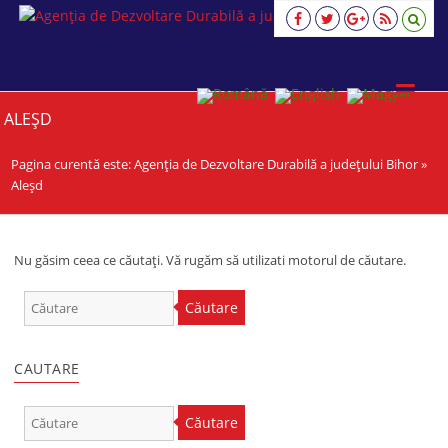
Agenția
de
Dezvoltare
Durabilă
a
ALEȘD
județului
Bihor
Pagina curentă este:
Agenția de Dezvoltare Durabilă a județului Bihor
»
viziune,
strategie,
Aleșd
acţiune
Nu găsim ceea ce căutați. Vă rugăm să utilizati motorul de căutare.
Căutare
CAUTARE
Căutare