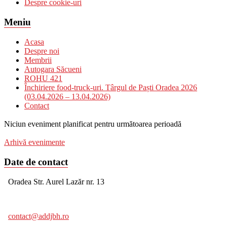
Despre cookie-uri
Meniu
Acasa
Despre noi
Membrii
Autogara Săcueni
ROHU 421
Închiriere food-truck-uri. Târgul de Paști Oradea 2026
(03.04.2026 – 13.04.2026)
Contact
Niciun eveniment planificat pentru următoarea perioadă
Arhivă evenimente
Date de contact
Oradea Str. Aurel Lazăr nr. 13
contact@addjbh.ro