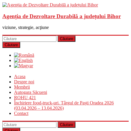
Agenția de Dezvoltare Durabilă a județului Bihor
viziune, strategie, acţiune
Căutare
Acasa
Despre noi
Membrii
Autogara Săcueni
ROHU 421
Închiriere food-truck-uri. Târgul de Paști Oradea 2026
(03.04.2026 – 13.04.2026)
Contact
Căutare