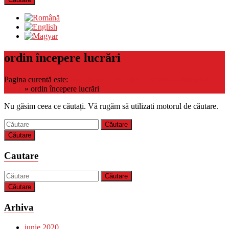
ordin începere lucrări
Pagina curentă este:
Agenția de Dezvoltare Durabilă a județului
Bihor
»
ordin începere lucrări
Nu găsim ceea ce căutați. Vă rugăm să utilizati motorul de căutare.
Căutare
Cautare
Căutare
Arhiva
iunie 2020