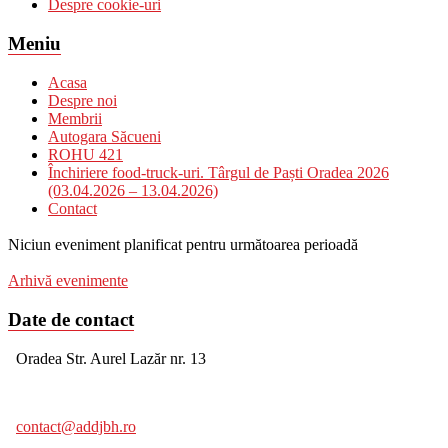
Despre cookie-uri
Meniu
Acasa
Despre noi
Membrii
Autogara Săcueni
ROHU 421
Închiriere food-truck-uri. Târgul de Paști Oradea 2026
(03.04.2026 – 13.04.2026)
Contact
Niciun eveniment planificat pentru următoarea perioadă
Arhivă evenimente
Date de contact
Oradea Str. Aurel Lazăr nr. 13
contact@addjbh.ro