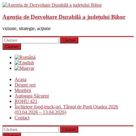
Agenția de Dezvoltare Durabilă a județului Bihor
viziune, strategie, acţiune
Căutare
Acasa
Despre noi
Membrii
Autogara Săcueni
ROHU 421
Închiriere food-truck-uri. Târgul de Paști Oradea 2026
(03.04.2026 – 13.04.2026)
Contact
Căutare