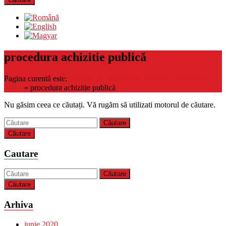
procedura achizitie publică
Pagina curentă este:
Agenția de Dezvoltare Durabilă a județului
Bihor
»
procedura achizitie publică
Nu găsim ceea ce căutați. Vă rugăm să utilizati motorul de căutare.
Căutare
Cautare
Căutare
Arhiva
iunie 2020