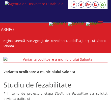
Agenția
de
Dezvoltare
Durabilă
a
ARHIVE
județului
Bihor
Pagina curentă este:
Agenția de Dezvoltare Durabilă a județului Bihor
»
viziune,
strategie,
Salonta
acţiune
Varianta ocolitoare a municipiului Salonta
Studiu de fezabilitate
Prin tema de proiectare etapa
Studiu de Fezabilitate
s-a solicitat
devierea traficului