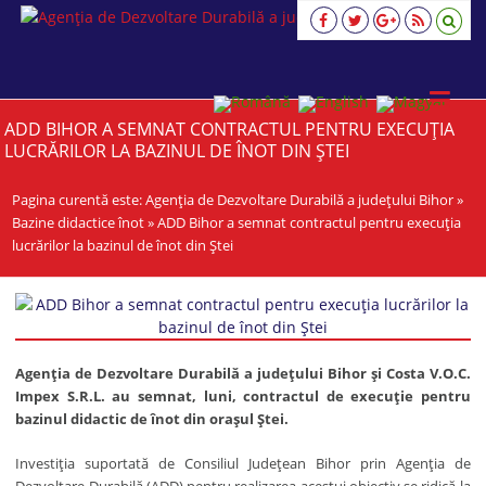
Agenția
de
Dezvoltare
Durabilă
a
ADD BIHOR A SEMNAT CONTRACTUL PENTRU EXECUȚIA
județului
LUCRĂRILOR LA BAZINUL DE ÎNOT DIN ȘTEI
Bihor
viziune,
Pagina curentă este:
strategie,
Agenția de Dezvoltare Durabilă a județului Bihor
»
acţiune
Bazine didactice înot
»
ADD Bihor a semnat contractul pentru execuția
lucrărilor la bazinul de înot din Ștei
Agenția de Dezvoltare Durabilă a județului Bihor și Costa V.O.C.
Impex S.R.L. au semnat, luni, contractul de execuție pentru
bazinul didactic de înot din orașul Ștei.
Investiția suportată de Consiliul Județean Bihor prin Agenția de