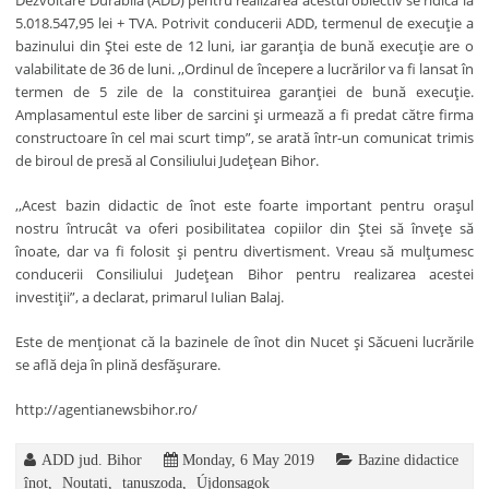
Dezvoltare Durabilă (ADD) pentru realizarea acestui obiectiv se ridică la
5.018.547,95 lei + TVA. Potrivit conducerii ADD, termenul de execuție a
bazinului din Ștei este de 12 luni, iar garanția de bună execuție are o
valabilitate de 36 de luni. ,,Ordinul de începere a lucrărilor va fi lansat în
termen de 5 zile de la constituirea garanției de bună execuție.
Amplasamentul este liber de sarcini și urmează a fi predat către firma
constructoare în cel mai scurt timp”, se arată într-un comunicat trimis
de biroul de presă al Consiliului Județean Bihor.
,,Acest bazin didactic de înot este foarte important pentru orașul
nostru întrucât va oferi posibilitatea copiilor din Ștei să învețe să
înoate, dar va fi folosit și pentru divertisment. Vreau să mulțumesc
conducerii Consiliului Județean Bihor pentru realizarea acestei
investiții”, a declarat, primarul Iulian Balaj.
Este de menționat că la bazinele de înot din Nucet și Săcueni lucrările
se află deja în plină desfășurare.
http://agentianewsbihor.ro/
ADD jud. Bihor
Monday, 6 May 2019
Bazine didactice
înot
,
Noutati
,
tanuszoda
,
Újdonsagok