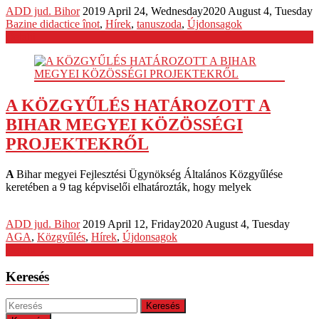
ADD jud. Bihor
2019 April 24, Wednesday
2020 August 4, Tuesday
Bazine didactice înot
,
Hírek
,
tanuszoda
,
Újdonsagok
Detalii
A KÖZGYŰLÉS HATÁROZOTT A
BIHAR MEGYEI KÖZÖSSÉGI
PROJEKTEKRŐL
A
Bihar megyei Fejlesztési Ügynökség Általános Közgyűlése
keretében a 9 tag képviselői elhatározták, hogy melyek
ADD jud. Bihor
2019 April 12, Friday
2020 August 4, Tuesday
AGA
,
Közgyűlés
,
Hírek
,
Újdonsagok
Detalii
Keresés
Keresés