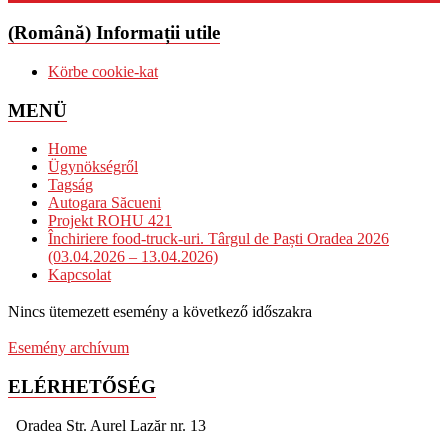
(Română) Informații utile
Körbe cookie-kat
MENÜ
Home
Ügynökségről
Tagság
Autogara Săcueni
Projekt ROHU 421
Închiriere food-truck-uri. Târgul de Paști Oradea 2026
(03.04.2026 – 13.04.2026)
Kapcsolat
Nincs ütemezett esemény a következő időszakra
Esemény archívum
ELÉRHETŐSÉG
Oradea Str. Aurel Lazăr nr. 13