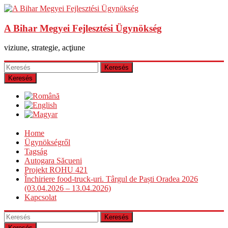
A Bihar Megyei Fejlesztési Ügynökség
viziune, strategie, acţiune
Keresés
Home
Ügynökségről
Tagság
Autogara Săcueni
Projekt ROHU 421
Închiriere food-truck-uri. Târgul de Paști Oradea 2026
(03.04.2026 – 13.04.2026)
Kapcsolat
Keresés