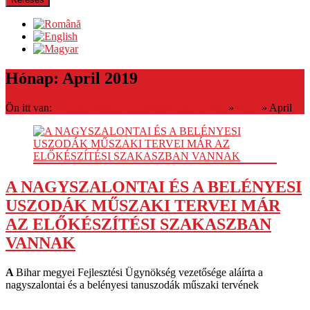
Hónap:
April 2019
Ön itt van:
A Bihar Megyei Fejlesztési Ügynökség
»
2019
»
April
A NAGYSZALONTAI ÉS A BELÉNYESI
USZODÁK MŰSZAKI TERVEI MÁR
AZ ELŐKÉSZÍTÉSI SZAKASZBAN
VANNAK
A
Bihar megyei Fejlesztési Ügynökség vezetősége aláírta a
nagyszalontai és a belényesi tanuszodák műszaki tervének