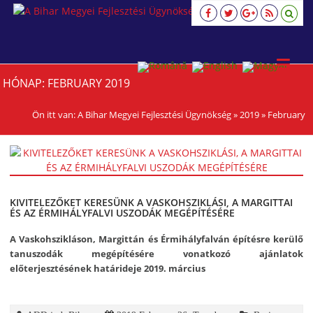
A
Bihar
Megyei
Fejlesztési
Ügynökség
HÓNAP:
FEBRUARY 2019
viziune,
strategie,
acţiune
Ön itt van:
A Bihar Megyei Fejlesztési Ügynökség
»
2019
»
February
KIVITELEZŐKET KERESÜNK A VASKOHSZIKLÁSI, A MARGITTAI
ÉS AZ ÉRMIHÁLYFALVI USZODÁK MEGÉPÍTÉSÉRE
A Vaskohszikláson, Margittán és Érmihályfalván építésre kerülő
tanuszodák megépítésére vonatkozó ajánlatok
előterjesztésének határideje 2019. március