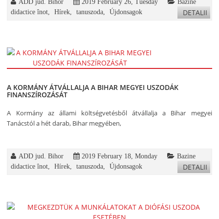
ADD jud. Bihor
2019 February 26, Tuesday
Bazine
DETALII
didactice înot
,
Hírek
,
tanuszoda
,
Újdonsagok
A KORMÁNY ÁTVÁLLALJA A BIHAR MEGYEI USZODÁK
FINANSZÍROZÁSÁT
A Kormány az állami költségvetésből átvállalja a Bihar megyei
Tanácstól a hét darab, Bihar megyében,
ADD jud. Bihor
2019 February 18, Monday
Bazine
DETALII
didactice înot
,
Hírek
,
tanuszoda
,
Újdonsagok