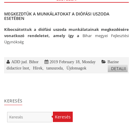
MEGKEZDTÜK A MUNKÁLATOKAT A DIÓFÁSI USZODA
ESETÉBEN
Kibocsátottuk a diófási uszoda munkálatainak megkezdésére
vonatkozó rendeletet, amely így a
Bihar megyei Fejlesztési
Ügynökség
ADD jud. Bihor
2019 February 18, Monday
Bazine
DETALII
didactice înot
,
Hírek
,
tanuszoda
,
Újdonsagok
KERESÉS
Keresés