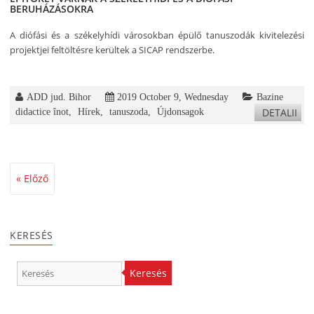
BERUHÁZÁSOKRA
A diófási és a székelyhídi városokban épülő tanuszodák kivitelezési
projektjei feltöltésre kerültek a SICAP rendszerbe.
ADD jud. Bihor
2019 October 9, Wednesday
Bazine
DETALII
didactice înot
,
Hírek
,
tanuszoda
,
Újdonsagok
« Előző
KERESÉS
Keresés