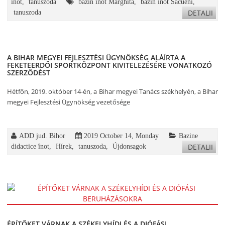
înot
,
tanuszoda
bazin înot Marghita
,
bazin înot Săcueni
,
DETALII
tanuszoda
A BIHAR MEGYEI FEJLESZTÉSI ÜGYNÖKSÉG ALÁÍRTA A
FEKETEERDŐI SPORTKÖZPONT KIVITELEZÉSÉRE VONATKOZÓ
SZERZŐDÉST
Hétfőn, 2019. október 14-én, a Bihar megyei Tanács székhelyén, a Bihar
megyei Fejlesztési Ügynökség vezetősége
ADD jud. Bihor
2019 October 14, Monday
Bazine
DETALII
didactice înot
,
Hírek
,
tanuszoda
,
Újdonsagok
ÉPÍTŐKET VÁRNAK A SZÉKELYHÍDI ÉS A DIÓFÁSI