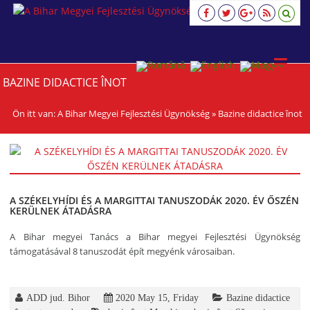
A
Bihar
Megyei
Fejlesztési
Ügynökség
BAZINE DIDACTICE ÎNOT
viziune,
strategie,
acţiune
Ön itt van:
A Bihar Megyei Fejlesztési Ügynökség
»
Bazine didactice înot
A SZÉKELYHÍDI ÉS A MARGITTAI TANUSZODÁK 2020. ÉV ŐSZÉN
KERÜLNEK ÁTADÁSRA
A Bihar megyei Tanács a Bihar megyei Fejlesztési Ügynökség
támogatásával 8 tanuszodát épít megyénk városaiban.
ADD jud. Bihor
2020 May 15, Friday
Bazine didactice