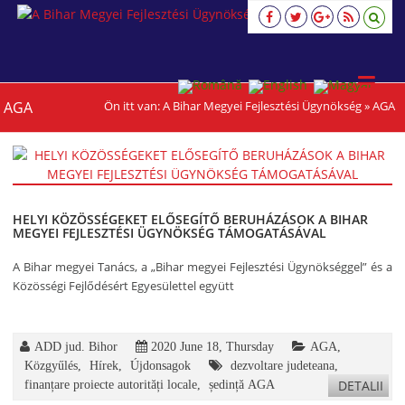
A
Bihar
Megyei
Fejlesztési
Ügynökség
AGA
Ön itt van:
A Bihar Megyei Fejlesztési Ügynökség
»
AGA
viziune,
strategie,
acţiune
HELYI KÖZÖSSÉGEKET ELŐSEGÍTŐ BERUHÁZÁSOK A BIHAR
MEGYEI FEJLESZTÉSI ÜGYNÖKSÉG TÁMOGATÁSÁVAL
A Bihar megyei Tanács, a „Bihar megyei Fejlesztési Ügynökséggel” és a
Közösségi Fejlődésért Egyesülettel együtt
ADD jud. Bihor
2020 June 18, Thursday
AGA
,
Közgyűlés
,
Hírek
,
Újdonsagok
dezvoltare judeteana
,
DETALII
finanțare proiecte autorități locale
,
ședință AGA