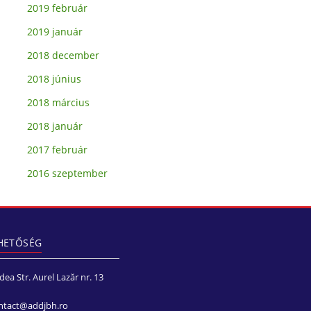
2019 február
2019 január
2018 december
2018 június
2018 március
2018 január
2017 február
2016 szeptember
HETŐSÉG
a Str. Aurel Lazăr nr. 13
ntact@addjbh.ro