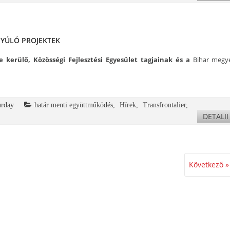
NYÚLÓ PROJEKTEK
 kerülő, Közösségi Fejlesztési Egyesület tagjainak és a
Bihar megy
urday
határ menti együttműködés
,
Hírek
,
Transfrontalier
,
DETALII
Következő »