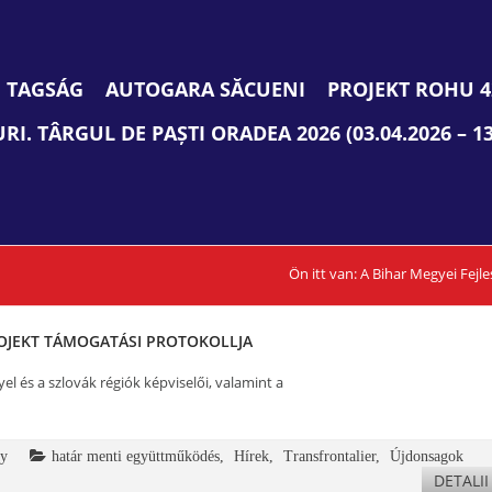
TAGSÁG
AUTOGARA SĂCUENI
PROJEKT ROHU 4
I. TÂRGUL DE PAȘTI ORADEA 2026 (03.04.2026 – 13
Ön itt van:
A Bihar Megyei Fejl
PROJEKT TÁMOGATÁSI PROTOKOLLJA
el és a szlovák régiók képviselői, valamint a
ay
határ menti együttműködés
,
Hírek
,
Transfrontalier
,
Újdonsagok
DETALII