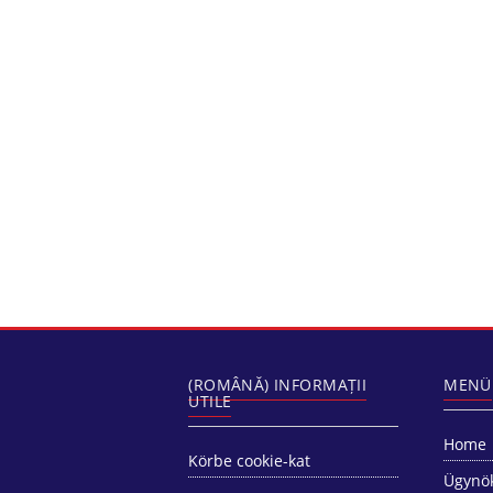
(ROMÂNĂ) INFORMAȚII
MENÜ
UTILE
Home
Körbe cookie-kat
Ügynö