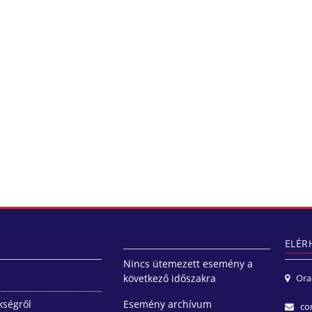
ELÉR
Nincs ütemezett esemény a
következő időszakra
Orade
kségről
Esemény archívum
co