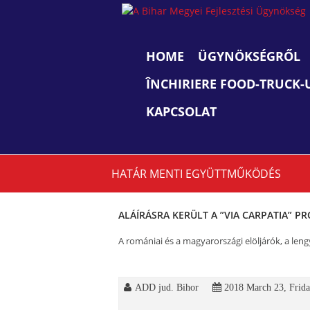
A
Bihar
Megyei
HOME
ÜGYNÖKSÉGRŐL
Fejlesztési
Ügynökség
ÎNCHIRIERE FOOD-TRUCK-UR
viziune,
strategie,
KAPCSOLAT
acţiune
HATÁR MENTI EGYÜTTMŰKÖDÉS
ALÁÍRÁSRA KERÜLT A ”VIA CARPATIA” 
A romániai és a magyarországi elöljárók, a lengy
ADD jud. Bihor
2018 March 23, Frid