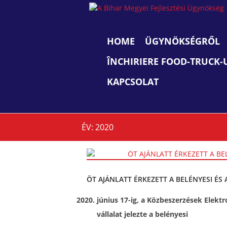
A
Bihar
Megyei
HOME
ÜGYNÖKSÉGRŐL
Fejlesztési
Ügynökség
ÎNCHIRIERE FOOD-TRUCK-UR
viziune,
strategie,
KAPCSOLAT
acţiune
ÉV:
2020
ÖT AJÁNLATT ÉRKEZETT A BELÉNYESI É
június 17-ig, a Közbeszerzések Elektr
vállalat jelezte a belényesi