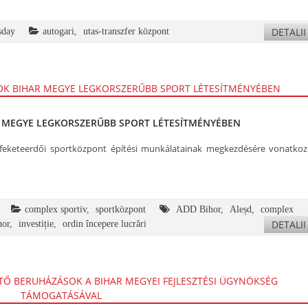
DETALII
sday
autogari
,
utas-transzfer központ
MEGYE LEGKORSZERŰBB SPORT LÉTESÍTMÉNYÉBEN
a feketeerdői sportközpont építési munkálatainak megkezdésére vonatko
complex sportiv
,
sportközpont
ADD Bihor
,
Aleșd
,
complex
DETALII
hor
,
investiție
,
ordin începere lucrări