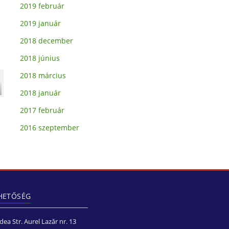
2019 február
2019 január
2018 december
2018 június
2018 március
2018 január
2017 február
2016 szeptember
HETŐSÉG
a Str. Aurel Lazăr nr. 13