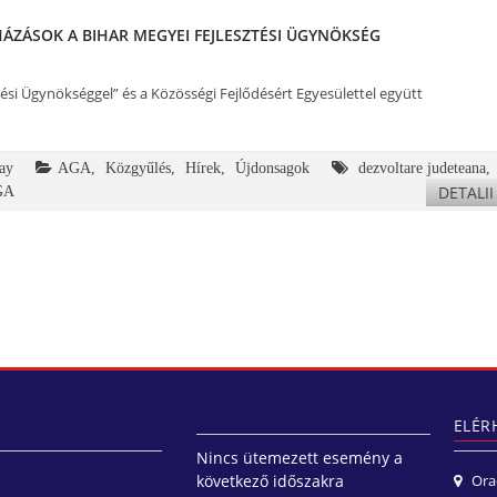
ÁZÁSOK A BIHAR MEGYEI FEJLESZTÉSI ÜGYNÖKSÉG
tési Ügynökséggel” és a Közösségi Fejlődésért Egyesülettel együtt
ay
AGA
,
Közgyűlés
,
Hírek
,
Újdonsagok
dezvoltare judeteana
,
DETALII
AGA
ELÉR
Nincs ütemezett esemény a
következő időszakra
Orade