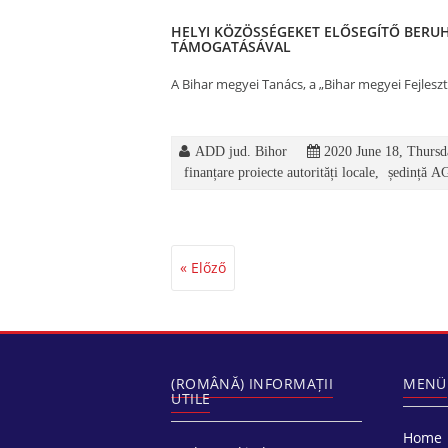
HELYI KÖZÖSSÉGEKET ELŐSEGÍTŐ BERUH
TÁMOGATÁSÁVAL
A Bihar megyei Tanács, a „Bihar megyei Fejlesz
ADD jud. Bihor
2020 June 18, Thursd
finanțare proiecte autorități locale
,
ședință 
« Előző
(ROMÂNĂ) INFORMAȚII
MENÜ
UTILE
Home