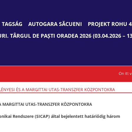
TAGSÁG
AUTOGARA SĂCUENI
PROJEKT ROHU 4
I. TÂRGUL DE PAȘTI ORADEA 2026 (03.04.2026 – 13
Ön itt v
S A MARGITTAI UTAS-TRANSZFER KÖZPONTOKRA
onikai Rendszere (SICAP) által bejelentett határiődig három