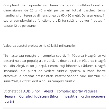
Complexul va cuprinde un teren de sport multifuncțional cu
dimensiunea de 20 x 40 metri pentru minifotbal, baschet, tenis,
handbal și un teren cu dimensiunea de 60 x 90 metri. De asemenea, în
cadrul complexului va funcționa o vilă turistică, unde vor fi putea fi
cazate 42 de persoane.
Valoarea acestui proiect se ridică la 5,5 milioane lei.
”Se naște sau renaște un complex sportiv în Pădurea Neagră, ce va
deservi nu doar populația din zonă, nu doar pe cei din Pădurea Neagră
sau din Aleșd, ci tot județul. Pentru toți bihorenii, Pădurea Neagră
înseamnă, din punct de vedere turistic, sportiv, o zonă foarte
atractivă”, a precizat preşedintele
Pásztor Sándor, care, miercuri, 17
iunie 2020, a vizitat locaţia noului complex turistic.
Etichetat ca:
ADD Bihor
Aleșd
complex sportiv Pădurea
Neagră
Consiliul Judetean Bihor
investiție
ordin începere
lucrări