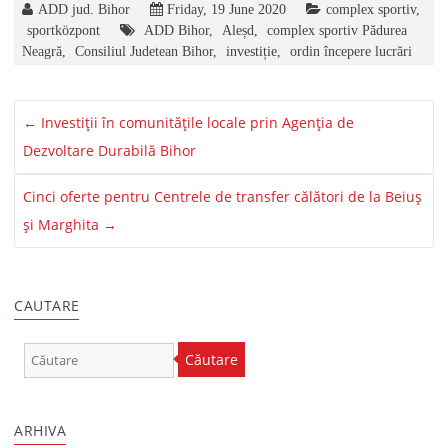
ADD jud. Bihor
Friday, 19 June 2020
complex sportiv
,
sportközpont
ADD Bihor
,
Aleșd
,
complex sportiv Pădurea
Neagră
,
Consiliul Judetean Bihor
,
investiție
,
ordin începere lucrări
←
Investiții în comunitățile locale prin Agenția de
Dezvoltare Durabilă Bihor
Cinci oferte pentru Centrele de transfer călători de la Beiuș
și Marghita
→
CAUTARE
Căutare
ARHIVA