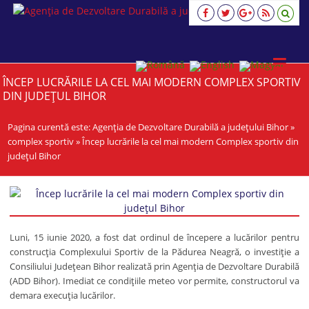
Agenția
de
Dezvoltare
Durabilă
a
ÎNCEP LUCRĂRILE LA CEL MAI MODERN COMPLEX SPORTIV
județului
DIN JUDEȚUL BIHOR
Bihor
viziune,
Pagina curentă este:
strategie,
Agenția de Dezvoltare Durabilă a județului Bihor
»
acţiune
complex sportiv
»
Încep lucrările la cel mai modern Complex sportiv din
județul Bihor
Luni, 15 iunie 2020, a fost dat ordinul de începere a lucărilor pentru
construcția Complexului Sportiv de la Pădurea Neagră, o investiție a
Consiliului Județean Bihor realizată prin Agenţia de Dezvoltare Durabilă
(ADD Bihor). Imediat ce condițiile meteo vor permite, constructorul va
demara execuţia lucărilor.